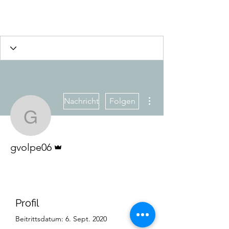
Weitere Optionen
Nachricht
Folgen
gvolpe06
Administrator
gvolpe06
Profil
Beitrittsdatum: 6. Sept. 2020